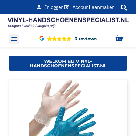
Inloggen
Account aanmaken
5 reviews
Overige producten
WELKOM BIJ VINYL-
HANDSCHOENENSPECIALIST.NL