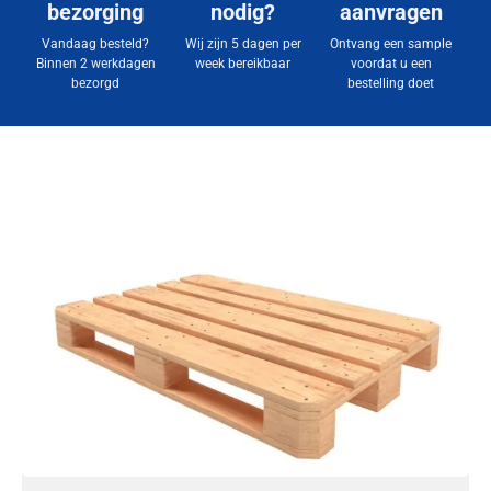
bezorging
nodig?
aanvragen
Vandaag besteld?
Wij zijn 5 dagen per
Ontvang een sample
Binnen 2 werkdagen
week bereikbaar
voordat u een
bezorgd
bestelling doet