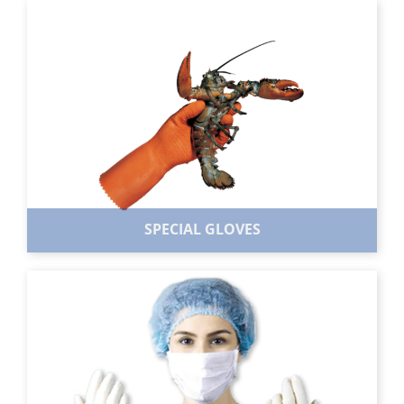
LATEX HANDSCHOENEN
Onze Latex handschoen is van een dun en soepel
materiaal en biedt optimale bescherming. Deze
handschoen heeft een goede pasvorm en een goed
tastgevoel.
BEKIJK ASSORTIMENT
SPECIAL GLOVES
SPECIALE HANDSCHOENEN
Buiten wegwerphandschoenen bieden wij ook Speciale
handschoenen aan. Deze handschoenen zijn geschikt voor
o.a. de industriële, visserij en huishoud sector.
BEKIJK ASSORTIMENT