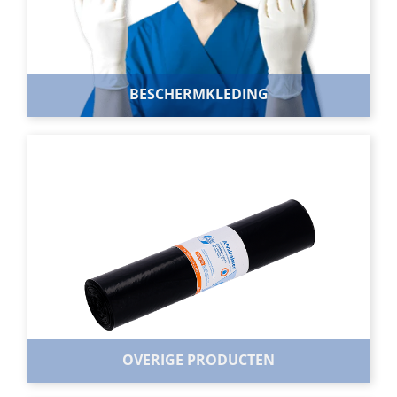
BESCHERMKLEDING
BESCHERMKLEDING
Maak een keuze uit ons uitgebreide assortiment
beschermkleding. Van haarnetjes tot aan diverse
overalls.
BEKIJK ASSORTIMENT
OVERIGE PRODUCTEN