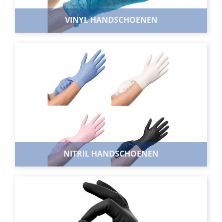
VINYL HANDSCHOENEN
VINYL HANDSCHOENEN
Vinyl handschoenen zijn gemaakt van soepel Vinyl en
zeer sterk. Deze handschoenen hebben een goede
pasvorm en knellen niet rondom de vingers.
BEKIJK ASSORTIMENT
NITRIL HANDSCHOENEN
NITRIL HANDSCHOENEN
Nitril handschoenen zijn van een zacht en
huidvriendelijk materiaal,. Dit zorgt voor extra
draagcomfort, een goede pasvorm en een optimale