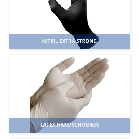
allergie vrije bescherming.
BEKIJK ASSORTIMENT
NITRIL EXTRA STRONG
NITRIL EXTRA STRONG
Deze Nitril handschoen is vervaardigd uit 100%
synthetisch nitril. Deze handschoen is dikker dan de
normale variant en daardoor zeer sterk.
BEKIJK ASSORTIMENT
LATEX HANDSCHOENEN