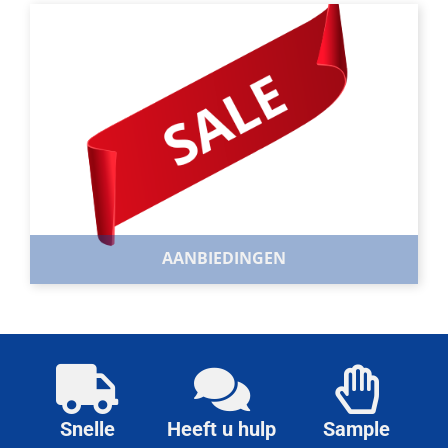
OVERIGE ARTIKELEN
Ons assortiment hebben wij uitgebreid met overige
artikelen. Van vuilniszak tot desinfectiemiddel.
BEKIJK ASSORTIMENT
AANBIEDINGEN
AANBIEDINGEN
Bekijk hier onze messcherpe aanbiedingen. Vele van
deze artikelen ook op palletniveau te krijgen.
BEKIJK ASSORTIMENT
Snelle
Heeft u hulp
Sample