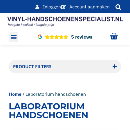
Inloggen
Account aanmaken
5 reviews
Overige producten
PRODUCT FILTERS
Home
/ Laboratorium handschoenen
LABORATORIUM
HANDSCHOENEN