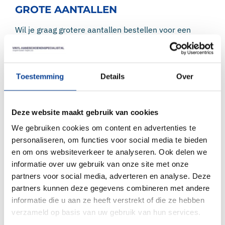
GROTE AANTALLEN
Wil je graag grotere aantallen bestellen voor een
bedrijf of organisatie? Uiteraard is dit ook mogelijk bij
ons. Wij leveren mondmaskers op grote schaal aan
vele bedrijven in allerlei branches. Je kunt ons
Toestemming
Details
Over
mailen:
klantenservice@vinyl-
handschoenenspecialist.nl
of bellen:
0228-
521541
.
Deze website maakt gebruik van cookies
MONDMASKERS KOPEN?
We gebruiken cookies om content en advertenties te
personaliseren, om functies voor social media te bieden
Wil je direct mondmaskers kopen? Bestel ze dan
en om ons websiteverkeer te analyseren. Ook delen we
eenvoudig én voordelig in onze webshop. Wanneer je
informatie over uw gebruik van onze site met onze
ze vandaag besteld, worden ze zo snel mogelijk
partners voor social media, adverteren en analyse. Deze
verwerkt en opgestuurd. Heb je vragen, voordat je
partners kunnen deze gegevens combineren met andere
een bestelling bij ons plaatst? Neem dan gerust
informatie die u aan ze heeft verstrekt of die ze hebben
contact
met ons op.
verzameld op basis van uw gebruik van hun services.