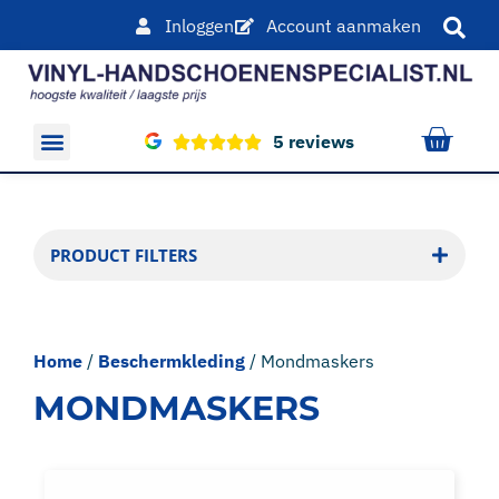
Inloggen
Account aanmaken
5 reviews
Overige producten
PRODUCT FILTERS
Home
/
Beschermkleding
/ Mondmaskers
MONDMASKERS