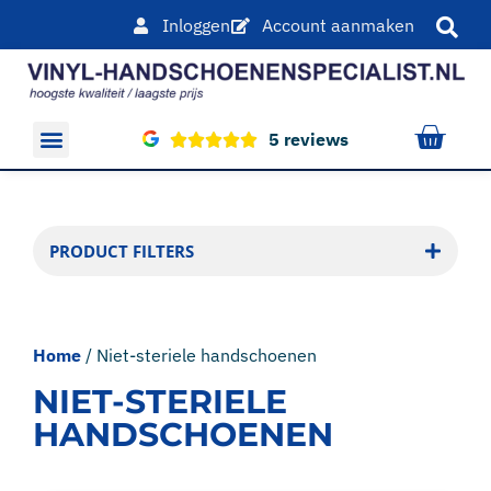
Inloggen
Account aanmaken
5 reviews
Overige producten
PRODUCT FILTERS
Home
/ Niet-steriele handschoenen
NIET-STERIELE
HANDSCHOENEN