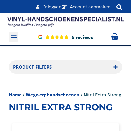
Inloggen
Account aanmaken
5 reviews
Overige producten
PRODUCT FILTERS
Home
/
Wegwerphandschoenen
/ Nitril Extra Strong
NITRIL EXTRA STRONG