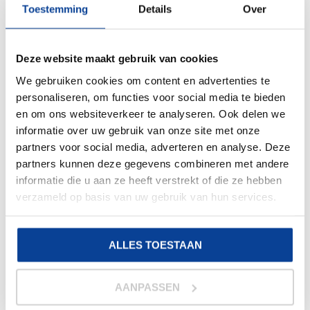
Het draagcomfort van deze handschoenen zijn zeer
Toestemming
Details
Over
goed. De handschoenen passen zich aan op een
aangename manier. Hierdoor is de pasvorm voor
iedereen gewenst. Bovendien zijn ze enorm rekbaar
Deze website maakt gebruik van cookies
en scheurbestendig.
Wegwerphandschoenen
van
We gebruiken cookies om content en advertenties te
nitril voldoen aan de Europese normen 455. Deze
personaliseren, om functies voor social media te bieden
norm test op lekken, veiligheid en fysische
en om ons websiteverkeer te analyseren. Ook delen we
eigenschappen. Het is dus een zeer betrouwbaar
informatie over uw gebruik van onze site met onze
product.
partners voor social media, adverteren en analyse. Deze
EIGENSCHAPPEN VAN NITRIL
partners kunnen deze gegevens combineren met andere
HANDSCHOENEN
informatie die u aan ze heeft verstrekt of die ze hebben
verzameld op basis van uw gebruik van hun services.
Nitril handschoenen hebben meerdere
eigenschappen. Ze zijn ontwerpen voor situaties
waarin veiligheid essentieel is. De eigenschappen van
ALLES TOESTAAN
de handschoenen zijn:
Bestemd tegen chemicaliën
AANPASSEN
Nitril verlaagt de kans op een allergische reactie