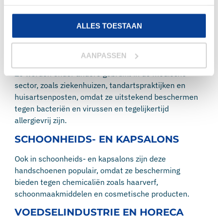
zijn namelijk veelzijdig inzetbaar en bieden een
combinatie van comfort, bescherming en flexibiliteit.
In de volgende sectoren worden de handschoenen
ALLES TOESTAAN
gebruikt.
MEDISCHE SECTOR
AANPASSEN
Ze worden onder andere gebruikt in de medische
sector, zoals ziekenhuizen, tandartspraktijken en
huisartsenposten, omdat ze uitstekend beschermen
tegen bacteriën en virussen en tegelijkertijd
allergievrij zijn.
SCHOONHEIDS- EN KAPSALONS
Ook in schoonheids- en kapsalons zijn deze
handschoenen populair, omdat ze bescherming
bieden tegen chemicaliën zoals haarverf,
schoonmaakmiddelen en cosmetische producten.
VOEDSELINDUSTRIE EN HORECA