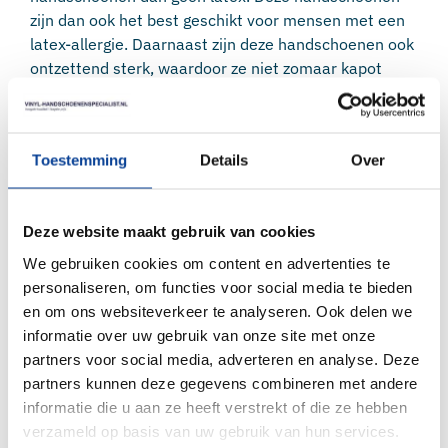
zijn dan ook het best geschikt voor mensen met een
latex-allergie. Daarnaast zijn deze handschoenen ook
ontzettend sterk, waardoor ze niet zomaar kapot
zullen gaan. De kwaliteit is zeer hoog en ze zijn dus
geschikt voor langdurig gebruik. Ook beschermen
deze disposables handschoenen tegen zuren en
Toestemming
Details
Over
vetten.
Soft nitrile handschoenen zijn dus te gebruiken bij
verschillende beroepen. Hierbij zijn de handschoenen
Deze website maakt gebruik van cookies
belangrijk om de veiligheid van u en uw omgeving te
We gebruiken cookies om content en advertenties te
bewaren. Zo beschermen deze handschoenen tegen
personaliseren, om functies voor social media te bieden
bacteriën en mogelijke besmetting.
en om ons websiteverkeer te analyseren. Ook delen we
WAARVOOR WORDEN SOFT NITRIL
informatie over uw gebruik van onze site met onze
HANDSCHOENEN GEBRUIKT?
partners voor social media, adverteren en analyse. Deze
partners kunnen deze gegevens combineren met andere
Er zijn meerdere sectoren waar soft nitrile
informatie die u aan ze heeft verstrekt of die ze hebben
handschoenen worden gebruikt. De handschoenen
verzameld op basis van uw gebruik van hun services.