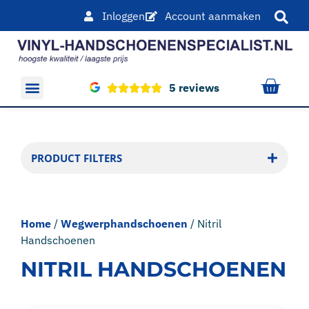
Inloggen
Account aanmaken
5 reviews
Overige producten
PRODUCT FILTERS
Home
/
Wegwerphandschoenen
/ Nitril
Handschoenen
NITRIL HANDSCHOENEN