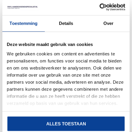
Spuit handschoenen
zijn een vereiste wanneer je
werkzaamheden met licht en zware chemicaliën
verricht. Zoek jij betrouwbare handschoenen voor het
beste resultaat? Vinylhandschoenenspecialist.nl
Toestemming
Details
Over
biedt het beste assortiment aan voor de echte
professional.
Deze website maakt gebruik van cookies
WAARVOOR GEBRUIK JE SPUIT
We gebruiken cookies om content en advertenties te
HANDSCHOENEN?
personaliseren, om functies voor social media te bieden
Spuit handschoenen zijn van belang om de
en om ons websiteverkeer te analyseren. Ook delen we
werkzaamheden beschermd uit te voeren. Deze
informatie over uw gebruik van onze site met onze
handschoenen zijn speciaal ontworpen om te werken
partners voor social media, adverteren en analyse. Deze
met chemicaliën. Vaak wordt hier mee gewerkt in de
partners kunnen deze gegevens combineren met andere
groensector waar mensen in contact komen met
informatie die u aan ze heeft verstrekt of die ze hebben
gewasbescherming of meststoffen bijvoorbeeld. Maar
verzameld op basis van uw gebruik van hun services.
niet alleen de groensector heeft baat bij dit
beschermingsmiddel; in de auto- en motorbranche
ALLES TOESTAAN
zijn deze handschoenen ook dagelijks nodig om de
werkzaamheden uit te voeren. Voor bijvoorbeeld