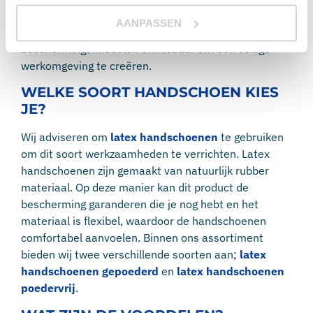
monteurs is het genoodzaakt om het risico van
AANPASSEN
contact uit te sluiten. Hiervoor zijn de juiste
beschermingsmiddelen onmisbaar om een veilige
werkomgeving te creëren.
WELKE SOORT HANDSCHOEN KIES
JE?
Wij adviseren om
latex handschoenen
te gebruiken
om dit soort werkzaamheden te verrichten. Latex
handschoenen zijn gemaakt van natuurlijk rubber
materiaal. Op deze manier kan dit product de
bescherming garanderen die je nog hebt en het
materiaal is flexibel, waardoor de handschoenen
comfortabel aanvoelen. Binnen ons assortiment
bieden wij twee verschillende soorten aan;
latex
handschoenen gepoederd
en
latex handschoenen
poedervrij
.