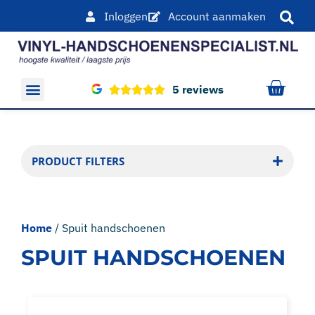
Inloggen
Account aanmaken
5 reviews
Overige producten
PRODUCT FILTERS
Home
/ Spuit handschoenen
SPUIT HANDSCHOENEN