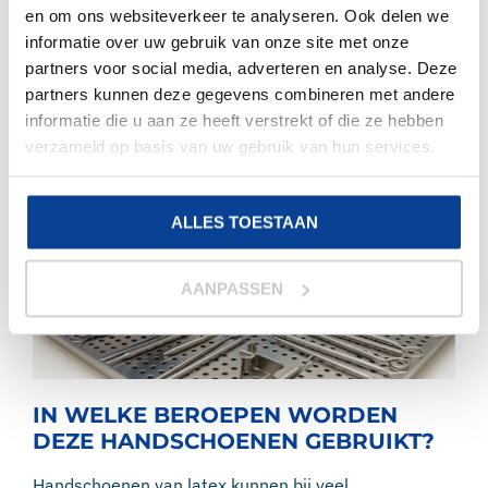
Daarom hebben wij een uitgebreid assortiment voor
en om ons websiteverkeer te analyseren. Ook delen we
je geselecteerd op onze website. Maar, wat is latex
informatie over uw gebruik van onze site met onze
precies? En voor welke werkzaamheden zijn deze
partners voor social media, adverteren en analyse. Deze
handschoenen het meest geschikt? Wij leggen het
partners kunnen deze gegevens combineren met andere
graag uit!
informatie die u aan ze heeft verstrekt of die ze hebben
verzameld op basis van uw gebruik van hun services.
ALLES TOESTAAN
AANPASSEN
IN WELKE BEROEPEN WORDEN
DEZE HANDSCHOENEN GEBRUIKT?
Handschoenen van latex kunnen bij veel