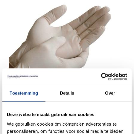
Toestemming
Details
Over
WAAROM LATEX HANDSCHOENEN?
Deze website maakt gebruik van cookies
Handschoenen van latex zijn wegwerphandschoenen
We gebruiken cookies om content en advertenties te
die veel gebruikt worden in verschillende branches.
personaliseren, om functies voor social media te bieden