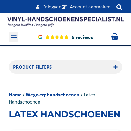
Inloggen
Account aanmaken
5 reviews
Overige producten
PRODUCT FILTERS
Home
/
Wegwerphandschoenen
/ Latex
Handschoenen
LATEX HANDSCHOENEN