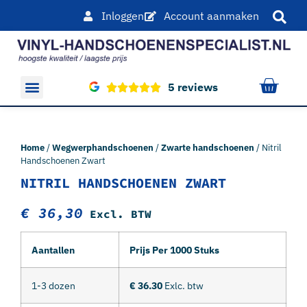
Inloggen
Account aanmaken
5 reviews
Overige producten
Home
/
Wegwerphandschoenen
/
Zwarte handschoenen
/ Nitril
Handschoenen Zwart
NITRIL HANDSCHOENEN ZWART
€
36,30
Excl. BTW
Aantallen
Prijs Per 1000 Stuks
1-3 dozen
€ 36.30
Exlc. btw