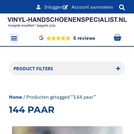
Inloggen
Account aanmaken
5 reviews
Overige producten
PRODUCT FILTERS
Home
/ Producten getagged “144 paar”
144 PAAR