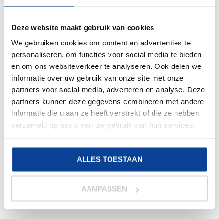
Deze website maakt gebruik van cookies
We gebruiken cookies om content en advertenties te
personaliseren, om functies voor social media te bieden
en om ons websiteverkeer te analyseren. Ook delen we
informatie over uw gebruik van onze site met onze
partners voor social media, adverteren en analyse. Deze
Aantal:
144 paar
partners kunnen deze gegevens combineren met andere
informatie die u aan ze heeft verstrekt of die ze hebben
verzameld op basis van uw gebruik van hun services.
ANSELL ACTIVARMR 78-103
WERKHANDSCHOENEN
Product waardering:
ALLES TOESTAAN
BEKIJK PRODUCT
AANPASSEN
€
388,00
Excl. BTW & Staffel korting