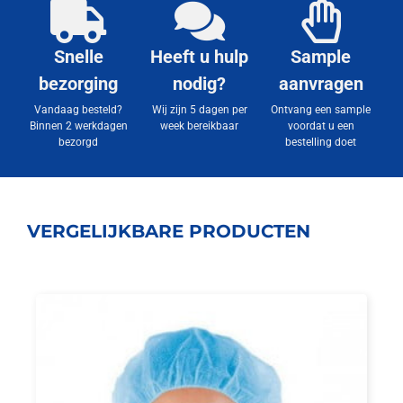
Snelle
Heeft u hulp
Sample
bezorging
nodig?
aanvragen
Vandaag besteld?
Wij zijn 5 dagen per
Ontvang een sample
Binnen 2 werkdagen
week bereikbaar
voordat u een
bezorgd
bestelling doet
VERGELIJKBARE PRODUCTEN