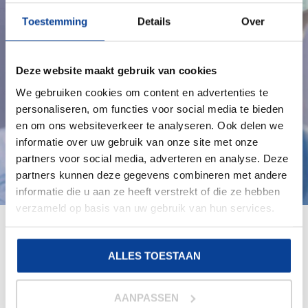
professionele hygiëne, persoonlijke
Toestemming
Details
Over
beschermingsmiddelen en disposables voor
groothandels (privatelabel), detailhandel en
particulieren.
Deze website maakt gebruik van cookies
Wij leveren onder andere aan de gezondheidszorg,
We gebruiken cookies om content en advertenties te
ouderenzorg, kinderopvang, wellness,
personaliseren, om functies voor social media te bieden
levensmiddelenindustrie, detailhandel, autobranche,
en om ons websiteverkeer te analyseren. Ook delen we
facilitaire dienstverlening en land- en tuinbouw.
informatie over uw gebruik van onze site met onze
partners voor social media, adverteren en analyse. Deze
partners kunnen deze gegevens combineren met andere
informatie die u aan ze heeft verstrekt of die ze hebben
verzameld op basis van uw gebruik van hun services.
ALLES TOESTAAN
AANPASSEN