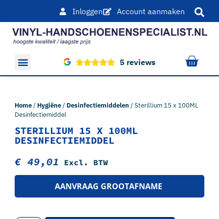
Inloggen
Account aanmaken
5 reviews
Overige producten
Home
/
Hygiëne
/
Desinfectiemiddelen
/ Sterillium 15 x 100ML
Desinfectiemiddel
STERILLIUM 15 X 100ML
DESINFECTIEMIDDEL
€
49,01
Excl. BTW
AANVRAAG GROOTAFNAME