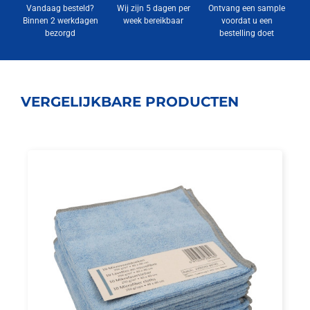
Vandaag besteld?
Wij zijn 5 dagen per
Ontvang een sample
Binnen 2 werkdagen
week bereikbaar
voordat u een
bezorgd
bestelling doet
VERGELIJKBARE PRODUCTEN