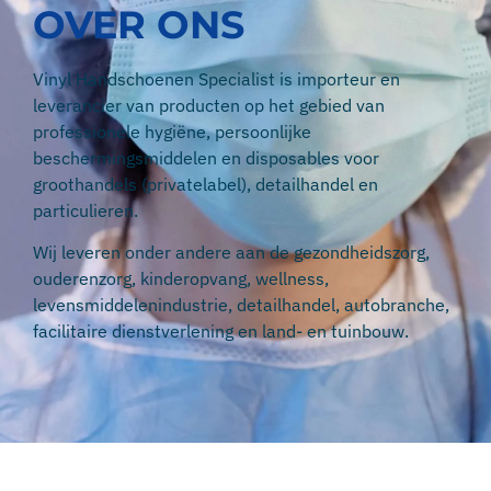
OVER ONS
Vinyl Handschoenen Specialist is importeur en
leverancier van producten op het gebied van
professionele hygiëne, persoonlijke
beschermingsmiddelen en disposables voor
groothandels (privatelabel), detailhandel en
particulieren.
Wij leveren onder andere aan de gezondheidszorg,
ouderenzorg, kinderopvang, wellness,
levensmiddelenindustrie, detailhandel, autobranche,
facilitaire dienstverlening en land- en tuinbouw.