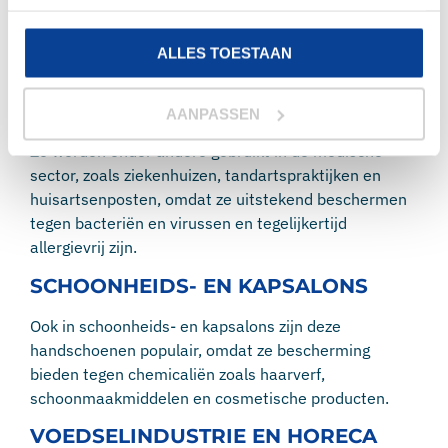
zijn namelijk veelzijdig inzetbaar en bieden een
combinatie van comfort, bescherming en flexibiliteit.
In de volgende sectoren worden de handschoenen
ALLES TOESTAAN
gebruikt.
MEDISCHE SECTOR
AANPASSEN
Ze worden onder andere gebruikt in de medische
sector, zoals ziekenhuizen, tandartspraktijken en
huisartsenposten, omdat ze uitstekend beschermen
tegen bacteriën en virussen en tegelijkertijd
allergievrij zijn.
SCHOONHEIDS- EN KAPSALONS
Ook in schoonheids- en kapsalons zijn deze
handschoenen populair, omdat ze bescherming
bieden tegen chemicaliën zoals haarverf,
schoonmaakmiddelen en cosmetische producten.
VOEDSELINDUSTRIE EN HORECA