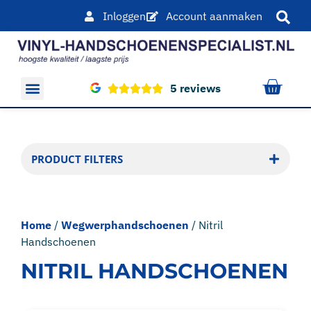
Inloggen
Account aanmaken
5 reviews
Overige producten
PRODUCT FILTERS
Home
/
Wegwerphandschoenen
/ Nitril
Handschoenen
NITRIL HANDSCHOENEN