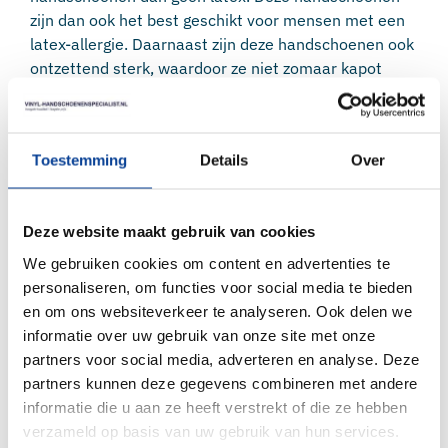
zijn dan ook het best geschikt voor mensen met een
latex-allergie. Daarnaast zijn deze handschoenen ook
ontzettend sterk, waardoor ze niet zomaar kapot
zullen gaan. De kwaliteit is zeer hoog en ze zijn dus
geschikt voor langdurig gebruik. Ook beschermen
deze disposables handschoenen tegen zuren en
Toestemming
Details
Over
vetten.
Soft nitrile handschoenen zijn dus te gebruiken bij
verschillende beroepen. Hierbij zijn de handschoenen
Deze website maakt gebruik van cookies
belangrijk om de veiligheid van u en uw omgeving te
We gebruiken cookies om content en advertenties te
bewaren. Zo beschermen deze handschoenen tegen
personaliseren, om functies voor social media te bieden
bacteriën en mogelijke besmetting.
en om ons websiteverkeer te analyseren. Ook delen we
WAARVOOR WORDEN SOFT NITRIL
informatie over uw gebruik van onze site met onze
HANDSCHOENEN GEBRUIKT?
partners voor social media, adverteren en analyse. Deze
partners kunnen deze gegevens combineren met andere
Er zijn meerdere sectoren waar soft nitrile
informatie die u aan ze heeft verstrekt of die ze hebben
handschoenen worden gebruikt. De handschoenen
verzameld op basis van uw gebruik van hun services.